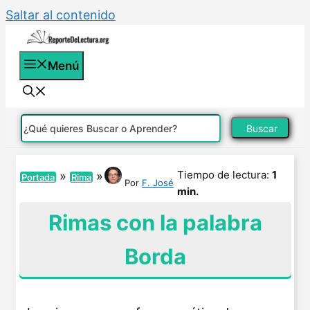
Saltar al contenido
Menú
Buscar
Tiempo de lectura:
1
»
»
Portada
Rima
Por
F. José
min.
Rimas con la palabra
Borda