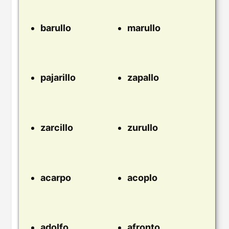
barullo
marullo
pajarillo
zapallo
zarcillo
zurullo
acarpo
acoplo
adolfo
afronto