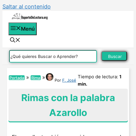
Saltar al contenido
Menú
Buscar
Tiempo de lectura:
1
»
»
Portada
Rima
Por
F. José
min.
Rimas con la palabra
Azarollo