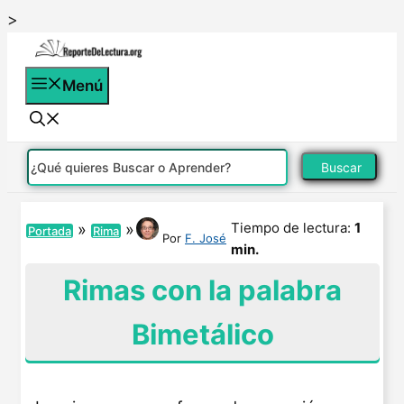
Saltar
>
al
contenido
Menú
Buscar
Tiempo de lectura:
1
»
»
Portada
Rima
Por
F. José
min.
Rimas con la palabra
Bimetálico