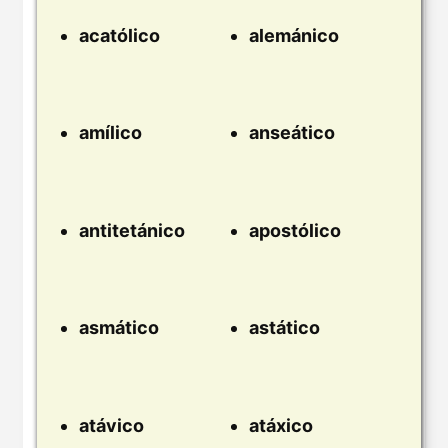
acatólico
alemánico
amílico
anseático
antitetánico
apostólico
asmático
astático
atávico
atáxico