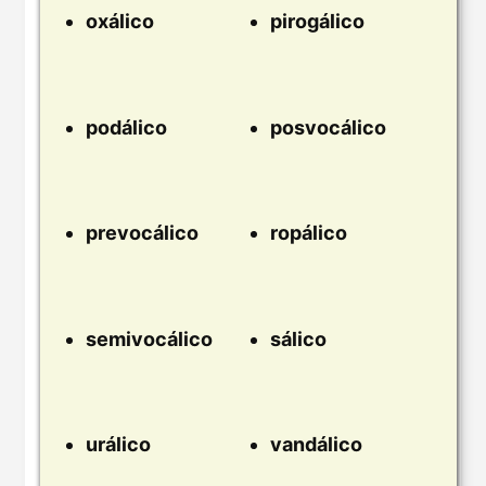
oxálico
pirogálico
podálico
posvocálico
prevocálico
ropálico
semivocálico
sálico
urálico
vandálico