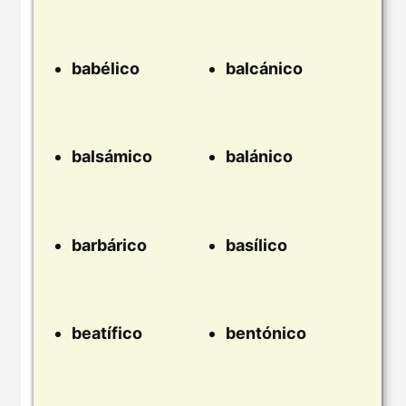
babélico
balcánico
balsámico
balánico
barbárico
basílico
beatífico
bentónico