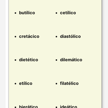
butílico
cetílico
cretácico
diastólico
dietético
dilemático
etílico
filatélico
hierático
ideático