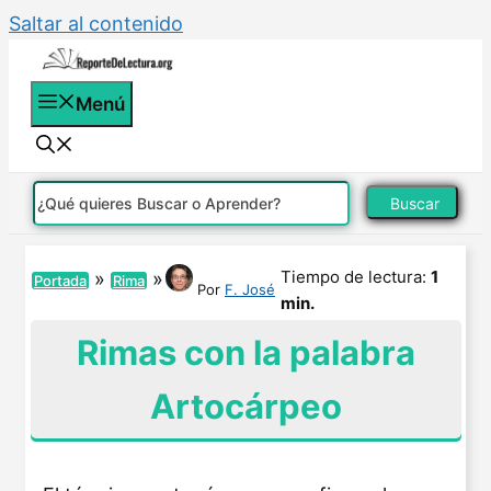
Saltar al contenido
Menú
Buscar
Tiempo de lectura:
1
»
»
Portada
Rima
Por
F. José
min.
Rimas con la palabra
Artocárpeo