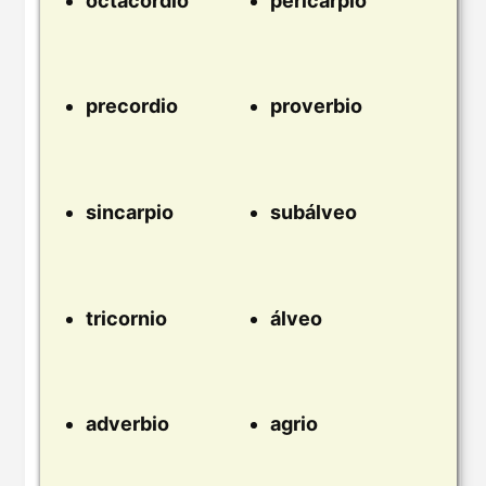
octacordio
pericarpio
precordio
proverbio
sincarpio
subálveo
tricornio
álveo
adverbio
agrio