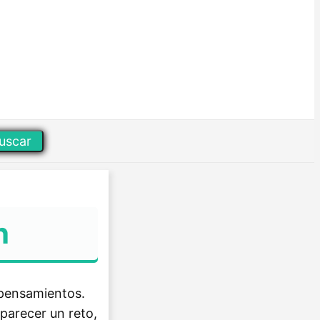
uscar
h
 pensamientos.
 parecer un reto,