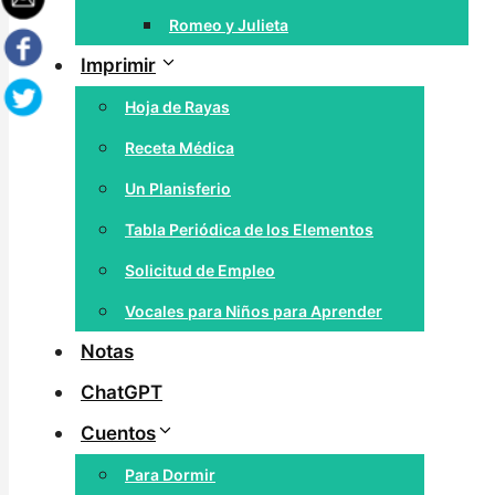
Romeo y Julieta
Imprimir
Hoja de Rayas
Receta Médica
Un Planisferio
Tabla Periódica de los Elementos
Solicitud de Empleo
Vocales para Niños para Aprender
Notas
ChatGPT
Cuentos
Para Dormir