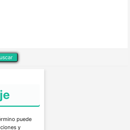
uscar
je
término puede
aciones y