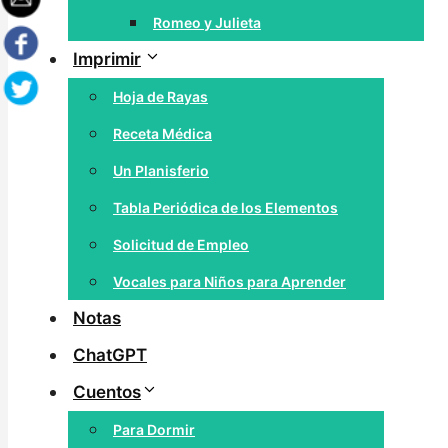
Romeo y Julieta
Imprimir
Hoja de Rayas
Receta Médica
Un Planisferio
Tabla Periódica de los Elementos
Solicitud de Empleo
Vocales para Niños para Aprender
Notas
ChatGPT
Cuentos
Para Dormir