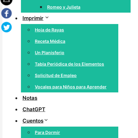
Romeo y Julieta
Imprimir
Hoja de Rayas
Receta Médica
Un Planisferio
Tabla Periódica de los Elementos
Solicitud de Empleo
Vocales para Niños para Aprender
Notas
ChatGPT
Cuentos
Para Dormir