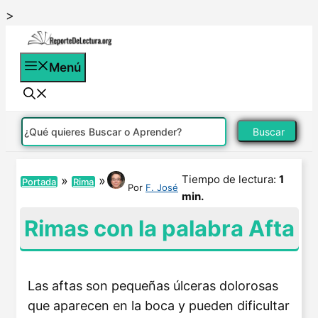
Saltar
>
al
contenido
Menú
Buscar
Tiempo de lectura:
1
»
»
Portada
Rima
Por
F. José
min.
Rimas con la palabra Afta
Las aftas son pequeñas úlceras dolorosas
que aparecen en la boca y pueden dificultar