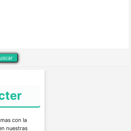
uscar
cter
imas con la
 en nuestras