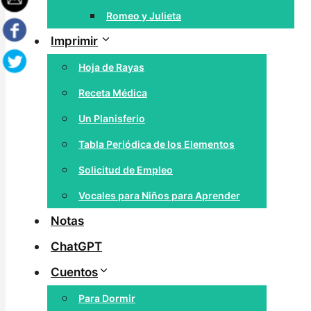
Romeo y Julieta
Imprimir
Hoja de Rayas
Receta Médica
Un Planisferio
Tabla Periódica de los Elementos
Solicitud de Empleo
Vocales para Niños para Aprender
Notas
ChatGPT
Cuentos
Para Dormir