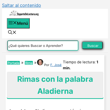
Saltar al contenido
Menú
Buscar
Tiempo de lectura:
1
»
»
Portada
Rima
Por
F. José
min.
Rimas con la palabra
Aladierna