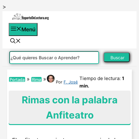
Saltar
>
al
contenido
Menú
Buscar
Tiempo de lectura:
1
»
»
Portada
Rima
Por
F. José
min.
Rimas con la palabra
Anfiteatro