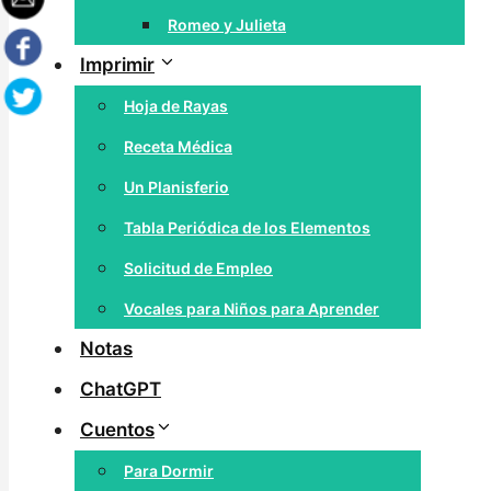
Romeo y Julieta
Imprimir
Hoja de Rayas
Receta Médica
Un Planisferio
Tabla Periódica de los Elementos
Solicitud de Empleo
Vocales para Niños para Aprender
Notas
ChatGPT
Cuentos
Para Dormir