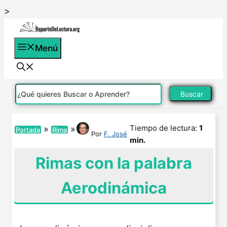
Saltar
>
al
contenido
Menú
Buscar
Tiempo de lectura:
1
»
»
Portada
Rima
Por
F. José
min.
Rimas con la palabra
Aerodinámica