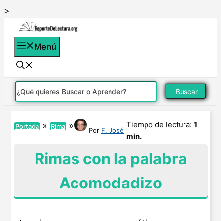
Saltar
>
al
contenido
Menú
Buscar
Tiempo de lectura:
1
»
»
Portada
Rima
Por
F. José
min.
Rimas con la palabra
Acomodadizo