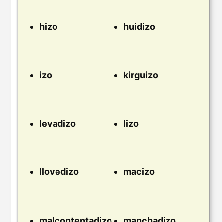
hizo
huidizo
izo
kirguizo
levadizo
lizo
llovedizo
macizo
malcontentadizo
manchadizo