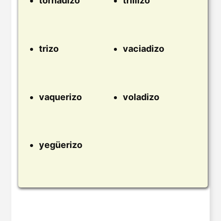
tornadizo
trillizo
trizo
vaciadizo
vaquerizo
voladizo
yegüerizo