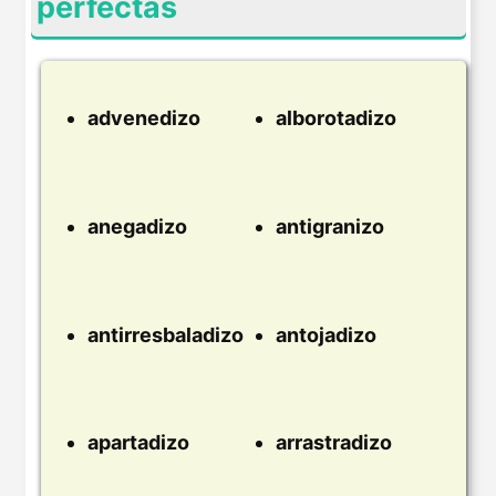
perfectas
advenedizo
alborotadizo
anegadizo
antigranizo
antirresbaladizo
antojadizo
apartadizo
arrastradizo