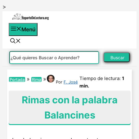
Saltar
>
al
contenido
Menú
Buscar
Tiempo de lectura:
1
»
»
Portada
Rima
Por
F. José
min.
Rimas con la palabra
Balancines