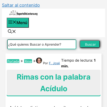
Saltar al contenido
Menú
Buscar
Tiempo de lectura:
1
»
»
Portada
Rima
Por
F. José
min.
Rimas con la palabra
Acídulo