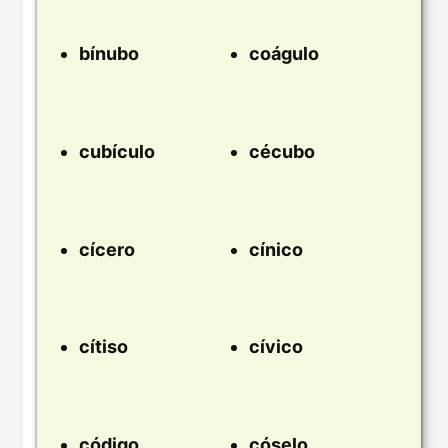
bínubo
coágulo
cubículo
cécubo
cícero
cínico
cítiso
cívico
código
cóselo