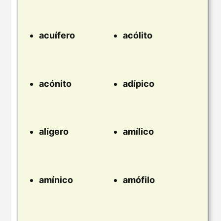
acuífero
acólito
acónito
adípico
alígero
amílico
amínico
amófilo