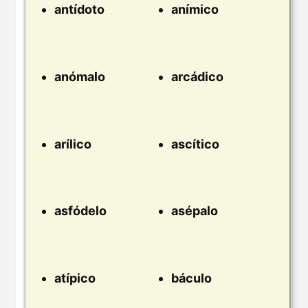
antídoto
anímico
anómalo
arcádico
arílico
ascítico
asfódelo
asépalo
atípico
báculo