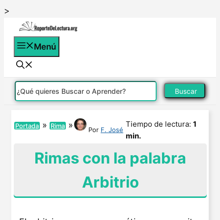
Saltar
>
al
contenido
Menú
Buscar
Tiempo de lectura:
1
»
»
Portada
Rima
Por
F. José
min.
Rimas con la palabra
Arbitrio