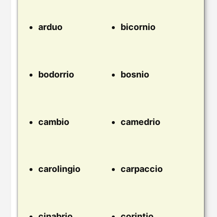
arduo
bicornio
bodorrio
bosnio
cambio
camedrio
carolingio
carpaccio
cinabrio
corintio