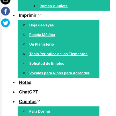
Romeo y Julieta
Imprimir
Hoja de Rayas
Receta Médica
Un Planisferio
Tabla Periódica de los Elementos
Solicitud de Empleo
Vocales para Niños para Aprender
Notas
ChatGPT
Cuentos
Para Dormir