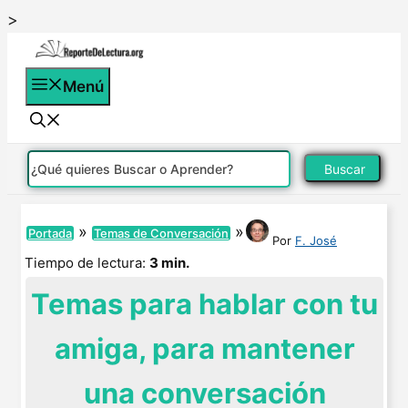
Saltar
>
al
contenido
Menú
Buscar
»
»
Portada
Temas de Conversación
Por
F. José
Tiempo de lectura:
3 min.
Temas para hablar con tu
amiga, para mantener
una conversación