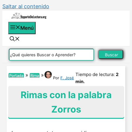
Saltar al contenido
Menú
Buscar
Tiempo de lectura:
2
»
»
Portada
Rima
Por
F. José
min.
Rimas con la palabra
Zorros