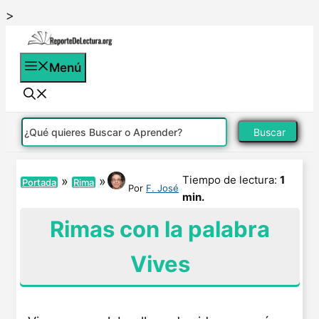
Saltar
>
al
contenido
Menú
Buscar
Tiempo de lectura:
1
»
»
Portada
Rima
Por
F. José
min.
Rimas con la palabra
Vives