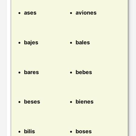
ases
aviones
bajes
bales
bares
bebes
beses
bienes
bilis
boses