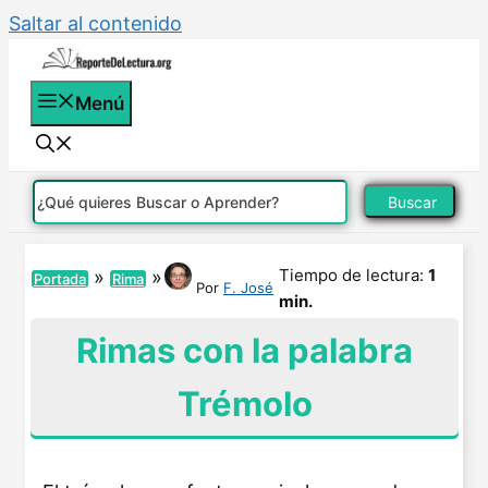
Saltar al contenido
Menú
Buscar
Tiempo de lectura:
1
»
»
Portada
Rima
Por
F. José
min.
Rimas con la palabra
Trémolo