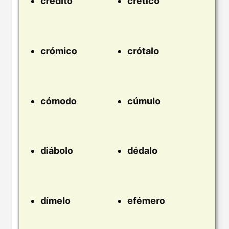
crédito
crético
crómico
crótalo
cómodo
cúmulo
diábolo
dédalo
dímelo
efémero