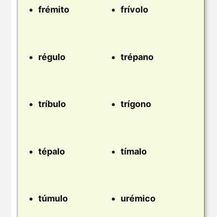
frémito
frívolo
régulo
trépano
tríbulo
trígono
tépalo
tímalo
túmulo
urémico