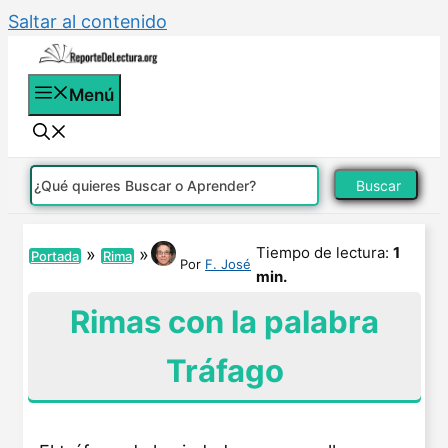
Saltar al contenido
Menú
Buscar
Tiempo de lectura:
1
»
»
Portada
Rima
Por
F. José
min.
Rimas con la palabra
Tráfago