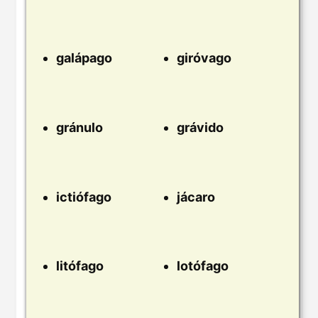
galápago
giróvago
gránulo
grávido
ictiófago
jácaro
litófago
lotófago