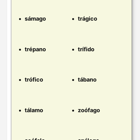
sámago
trágico
trépano
trífido
trófico
tábano
tálamo
zoófago