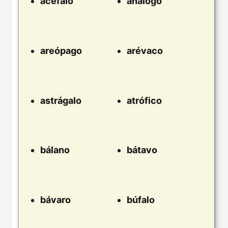
acéfalo
análogo
areópago
arévaco
astrágalo
atrófico
bálano
bátavo
bávaro
búfalo