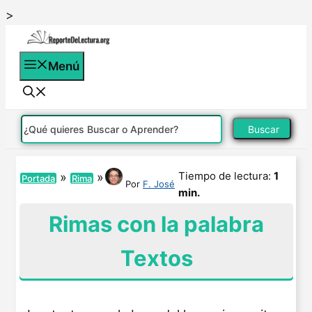
Saltar
>
al
contenido
Menú
Buscar
Tiempo de lectura:
1
»
»
Portada
Rima
Por
F. José
min.
Rimas con la palabra
Textos