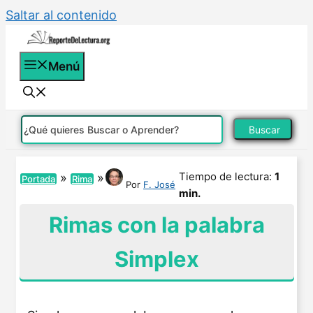
Saltar al contenido
Menú
Buscar
Tiempo de lectura:
1
»
»
Portada
Rima
Por
F. José
min.
Rimas con la palabra
Simplex