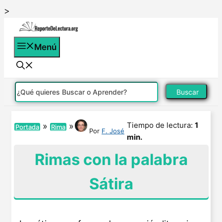
Saltar
>
al
contenido
Menú
Buscar
Tiempo de lectura:
1
»
»
Portada
Rima
Por
F. José
min.
Rimas con la palabra
Sátira