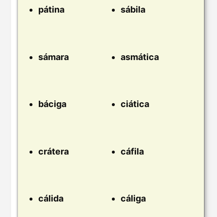
pátina
sábila
sámara
asmática
báciga
ciática
crátera
cáfila
cálida
cáliga