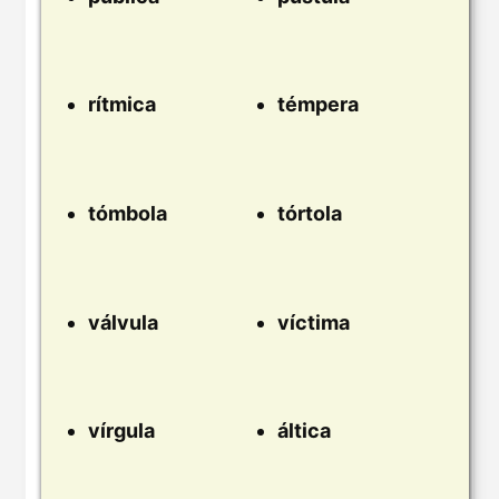
rítmica
témpera
tómbola
tórtola
válvula
víctima
vírgula
áltica