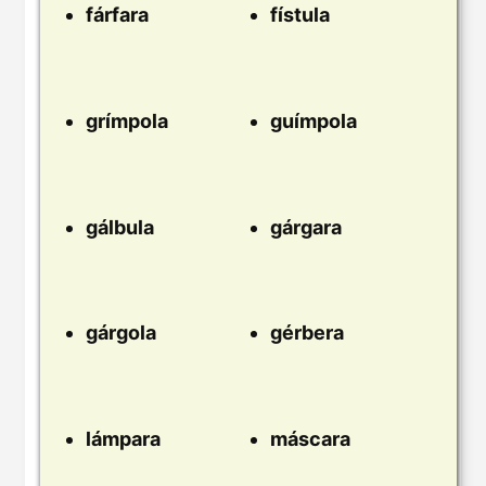
fárfara
fístula
grímpola
guímpola
gálbula
gárgara
gárgola
gérbera
lámpara
máscara