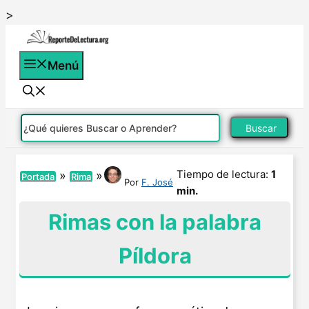
Saltar
>
al
contenido
Menú
Buscar
Tiempo de lectura:
1
»
»
Portada
Rima
Por
F. José
min.
Rimas con la palabra
Píldora