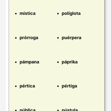
mística
políglota
prórroga
puérpera
pámpana
páprika
pértica
pértiga
pública
pústula