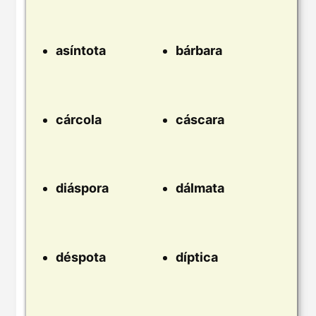
asíntota
bárbara
cárcola
cáscara
diáspora
dálmata
déspota
díptica