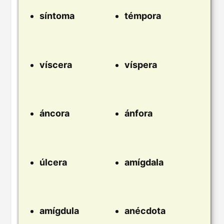
síntoma
témpora
víscera
víspera
áncora
ánfora
úlcera
amígdala
amígdula
anécdota