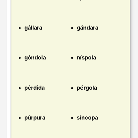
gállara
gándara
góndola
níspola
pérdida
pérgola
púrpura
síncopa