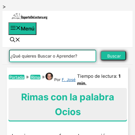
Saltar
>
al
contenido
Menú
Buscar
Tiempo de lectura:
1
»
»
Portada
Rima
Por
F. José
min.
Rimas con la palabra
Ocios