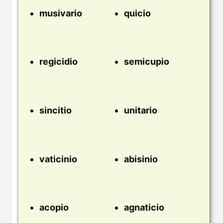
musivario
quicio
regicidio
semicupio
sincitio
unitario
vaticinio
abisinio
acopio
agnaticio