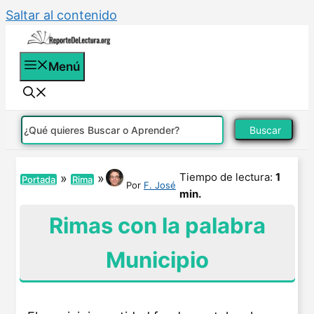
Saltar al contenido
Menú
Buscar
Tiempo de lectura:
1
»
»
Portada
Rima
Por
F. José
min.
Rimas con la palabra
Municipio