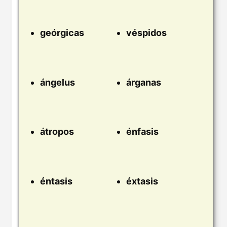
geórgicas
véspidos
ángelus
árganas
átropos
énfasis
éntasis
éxtasis