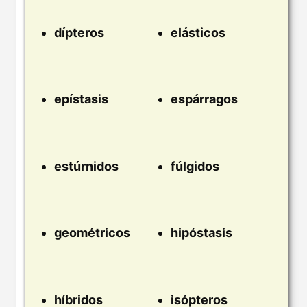
dípteros
elásticos
epístasis
espárragos
estúrnidos
fúlgidos
geométricos
hipóstasis
híbridos
isópteros