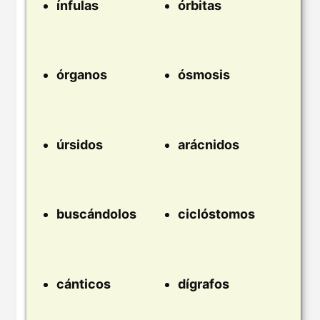
ínfulas
órbitas
órganos
ósmosis
úrsidos
arácnidos
buscándolos
ciclóstomos
cánticos
dígrafos