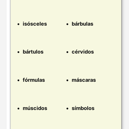
isósceles
bárbulas
bártulos
cérvidos
fórmulas
máscaras
múscidos
símbolos