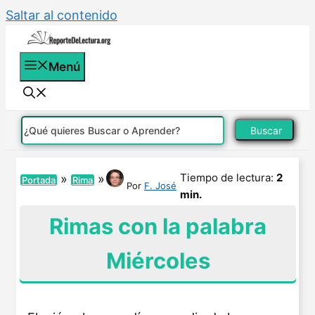
Saltar al contenido
Menú
Buscar
Tiempo de lectura:
2
»
»
Portada
Rima
Por
F. José
min.
Rimas con la palabra
Miércoles