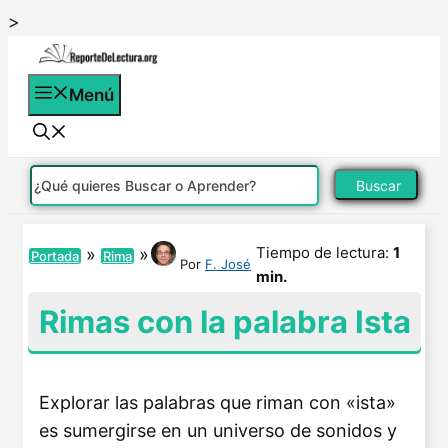
Saltar
>
al
contenido
Menú
Buscar
Tiempo de lectura:
1
»
»
Portada
Rima
Por
F. José
min.
Rimas con la palabra Ista
Explorar las palabras que riman con «ista»
es sumergirse en un universo de sonidos y