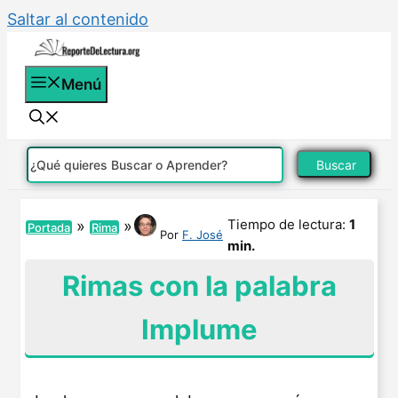
Saltar al contenido
Menú
Buscar
Tiempo de lectura:
1
»
»
Portada
Rima
Por
F. José
min.
Rimas con la palabra
Implume