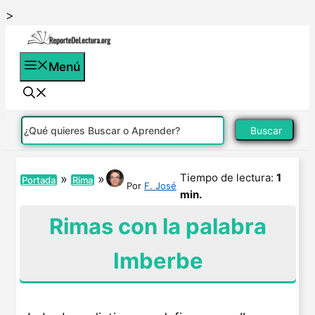
Saltar
>
al
contenido
Menú
Buscar
Tiempo de lectura:
1
»
»
Portada
Rima
Por
F. José
min.
Rimas con la palabra
Imberbe