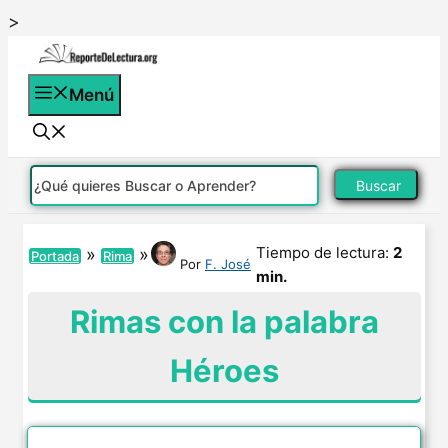
Saltar
>
al
contenido
Menú
Buscar
Tiempo de lectura:
2
»
»
Portada
Rima
Por
F. José
min.
Rimas con la palabra
Héroes