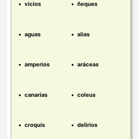
vicios
ñeques
aguas
alias
amperios
aráceas
canarias
coleus
croquis
delirios