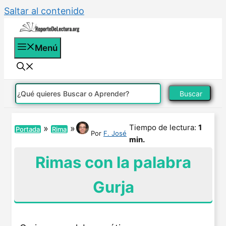
Saltar al contenido
Menú
Buscar
Tiempo de lectura:
1
»
»
Portada
Rima
Por
F. José
min.
Rimas con la palabra
Gurja