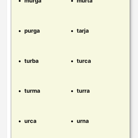
murga
murta
purga
tarja
turba
turca
turma
turra
urca
urna