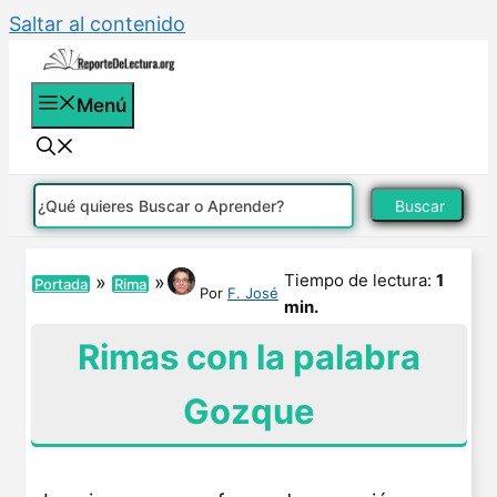
Saltar al contenido
Menú
Buscar
Tiempo de lectura:
1
»
»
Portada
Rima
Por
F. José
min.
Rimas con la palabra
Gozque