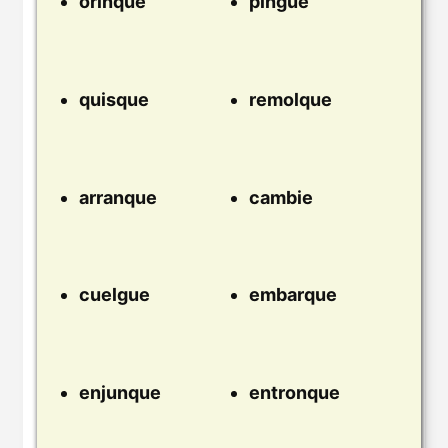
orinque
pingue
quisque
remolque
arranque
cambie
cuelgue
embarque
enjunque
entronque