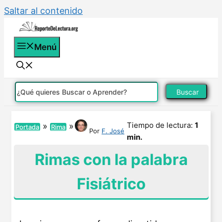
Saltar al contenido
Menú
Buscar
Tiempo de lectura:
1
»
»
Portada
Rima
Por
F. José
min.
Rimas con la palabra
Fisiátrico