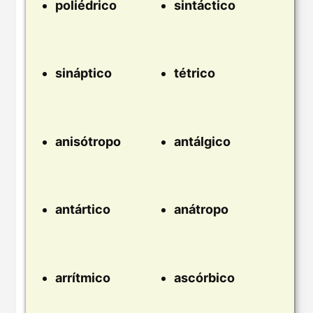
poliédrico
sintáctico
sináptico
tétrico
anisótropo
antálgico
antártico
anátropo
arrítmico
ascórbico