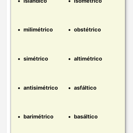
islándico
isométrico
milimétrico
obstétrico
simétrico
altimétrico
antisimétrico
asfáltico
barimétrico
basáltico