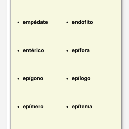
empédate
endófito
entérico
epífora
epígono
epílogo
epímero
epítema