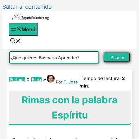
Saltar al contenido
Menú
Buscar
Tiempo de lectura:
2
»
»
Portada
Rima
Por
F. José
min.
Rimas con la palabra
Espíritu