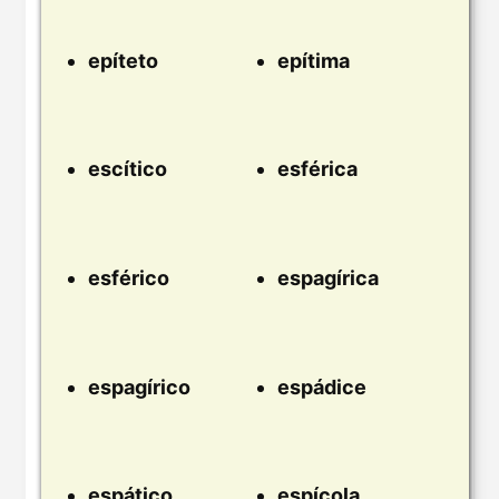
epíteto
epítima
escítico
esférica
esférico
espagírica
espagírico
espádice
espático
espícola