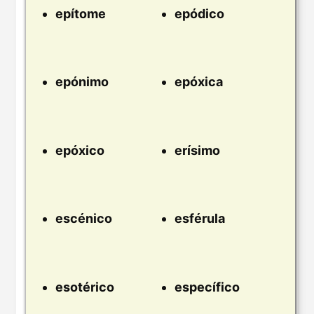
epítome
epódico
epónimo
epóxica
epóxico
erísimo
escénico
esférula
esotérico
específico