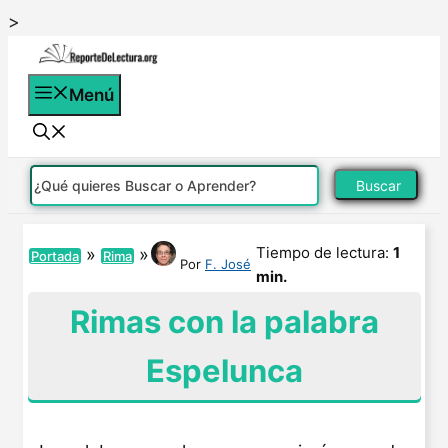
Saltar
>
al
contenido
Menú
Buscar
Tiempo de lectura:
1
»
»
Portada
Rima
Por
F. José
min.
Rimas con la palabra
Espelunca