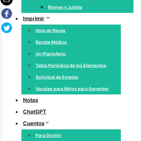
Romeo y Julieta
Imprimir
Hoja de Rayas
Receta Médica
Un Planisferio
Tabla Periódica de los Elementos
Solicitud de Empleo
Vocales para Niños para Aprender
Notas
ChatGPT
Cuentos
Para Dormir