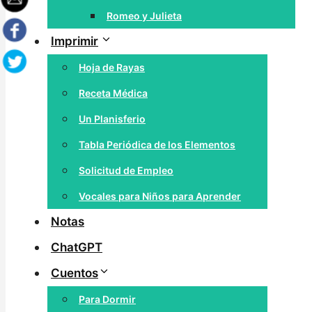
Romeo y Julieta
Imprimir
Hoja de Rayas
Receta Médica
Un Planisferio
Tabla Periódica de los Elementos
Solicitud de Empleo
Vocales para Niños para Aprender
Notas
ChatGPT
Cuentos
Para Dormir