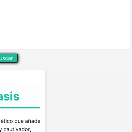
uscar
asis
poético que añade
y cautivador,