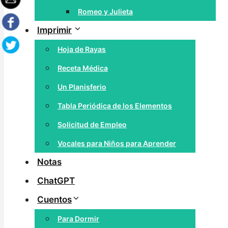
Romeo y Julieta
Imprimir
Hoja de Rayas
Receta Médica
Un Planisferio
Tabla Periódica de los Elementos
Solicitud de Empleo
Vocales para Niños para Aprender
Notas
ChatGPT
Cuentos
Para Dormir