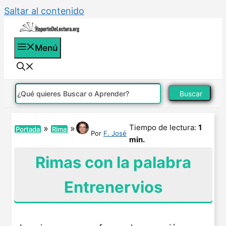
Saltar al contenido
Menú
Buscar
Tiempo de lectura:
1
»
»
Portada
Rima
Por
F. José
min.
Rimas con la palabra
Entrenervios