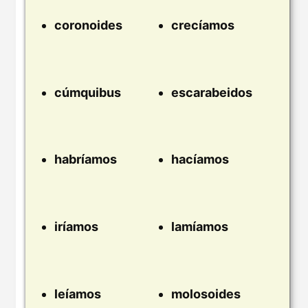
coronoides
crecíamos
cúmquibus
escarabeidos
habríamos
hacíamos
iríamos
lamíamos
leíamos
molosoides