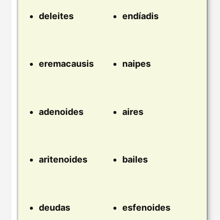
deleites
endíadis
eremacausis
naipes
adenoides
aires
aritenoides
bailes
deudas
esfenoides