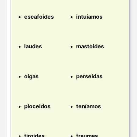
escafoides
intuíamos
laudes
mastoides
oigas
perseidas
ploceidos
teníamos
tiroides
traumas