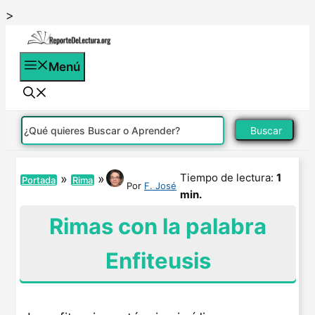
Saltar
>
al
contenido
Menú
Buscar
Tiempo de lectura:
1
»
»
Portada
Rima
Por
F. José
min.
Rimas con la palabra
Enfiteusis