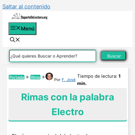
Saltar al contenido
Menú
Buscar
Tiempo de lectura:
1
»
»
Portada
Rima
Por
F. José
min.
Rimas con la palabra
Electro