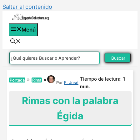
Saltar al contenido
Menú
Buscar
Tiempo de lectura:
1
»
»
Portada
Rima
Por
F. José
min.
Rimas con la palabra
Égida