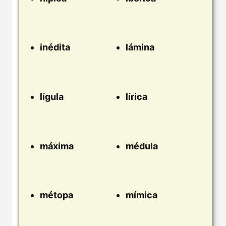
inédita
lámina
lígula
lírica
máxima
médula
métopa
mímica