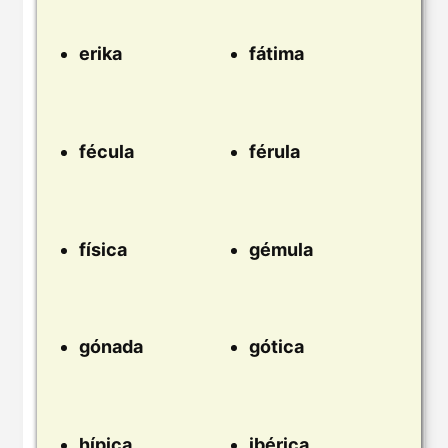
erika
fátima
fécula
férula
física
gémula
gónada
gótica
hípica
ibérica