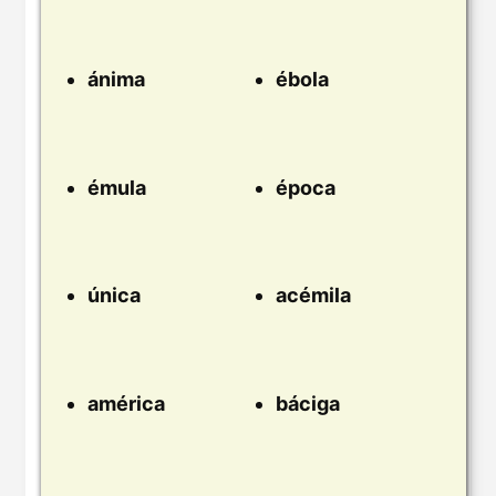
ánima
ébola
émula
época
única
acémila
américa
báciga