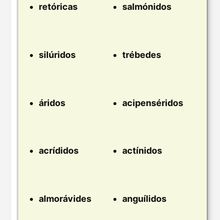
retóricas
salmónidos
silúridos
trébedes
áridos
acipenséridos
acrídidos
actínidos
almorávides
anguílidos