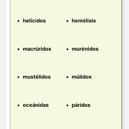
helícidos
hemólisis
macrúridos
murénidos
mustélidos
múlidos
oceánidas
páridos