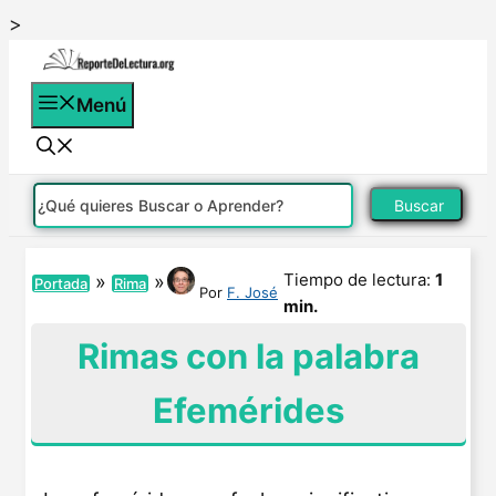
Saltar
>
al
contenido
Menú
Buscar
Tiempo de lectura:
1
»
»
Portada
Rima
Por
F. José
min.
Rimas con la palabra
Efemérides