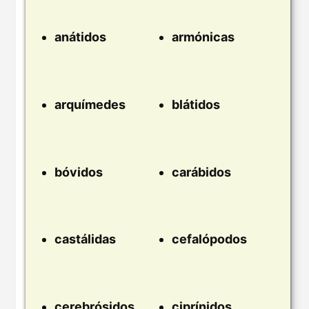
anátidos
armónicas
arquímedes
blátidos
bóvidos
carábidos
castálidas
cefalópodos
cerebrósidos
ciprínidos