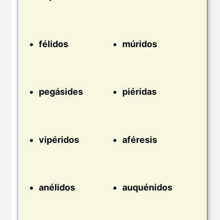
félidos
múridos
pegásides
piéridas
vipéridos
aféresis
anélidos
auquénidos