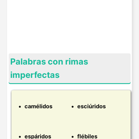
Palabras con rimas
imperfectas
camélidos
esciúridos
espáridos
flébiles