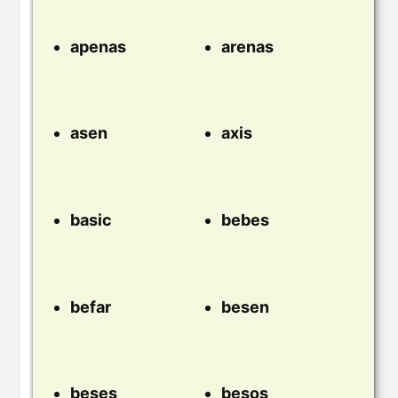
apenas
arenas
asen
axis
basic
bebes
befar
besen
beses
besos