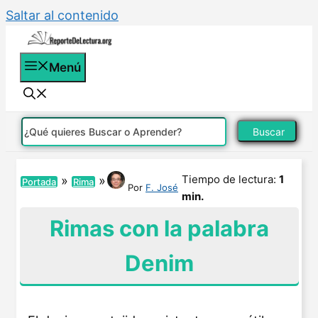
Saltar al contenido
Menú
Buscar
Tiempo de lectura:
1
»
»
Portada
Rima
Por
F. José
min.
Rimas con la palabra
Denim