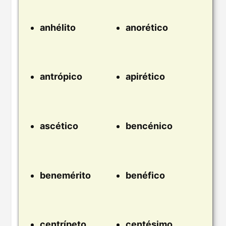
anhélito
anorético
antrópico
apirético
ascético
bencénico
benemérito
benéfico
centrípeto
centésimo