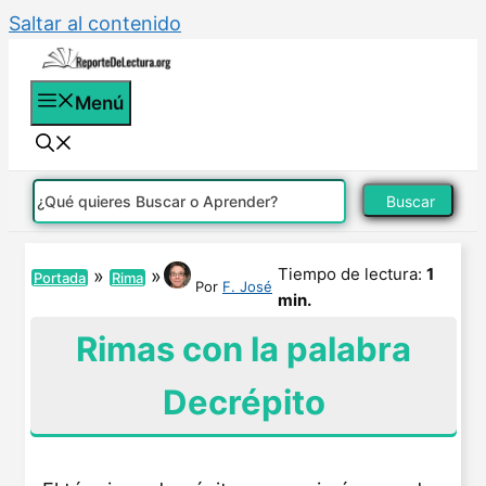
Saltar al contenido
Menú
Buscar
Tiempo de lectura:
1
»
»
Portada
Rima
Por
F. José
min.
Rimas con la palabra
Decrépito