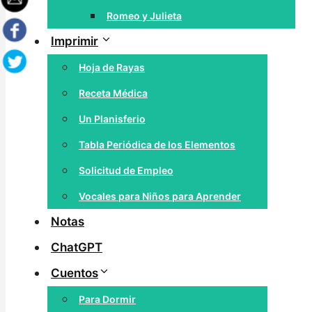
Romeo y Julieta
Imprimir
Hoja de Rayas
Receta Médica
Un Planisferio
Tabla Periódica de los Elementos
Solicitud de Empleo
Vocales para Niños para Aprender
Notas
ChatGPT
Cuentos
Para Dormir