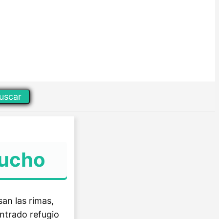
uscar
tucho
an las rimas,
ontrado refugio